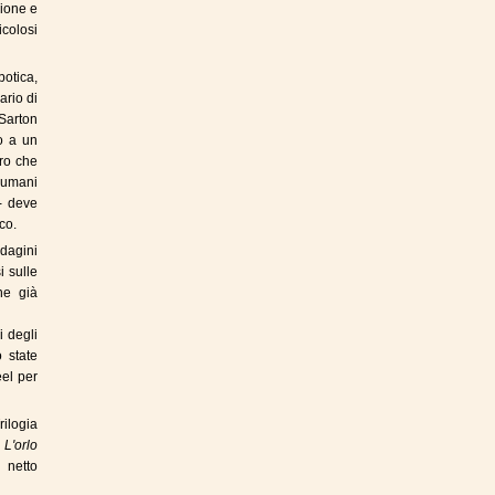
zione e
icolosi
otica,
rio di
Sarton
co a un
ro che
i umani
 - deve
co.
ndagini
i sulle
ne già
i degli
 state
el per
rilogia
e
L'orlo
 netto