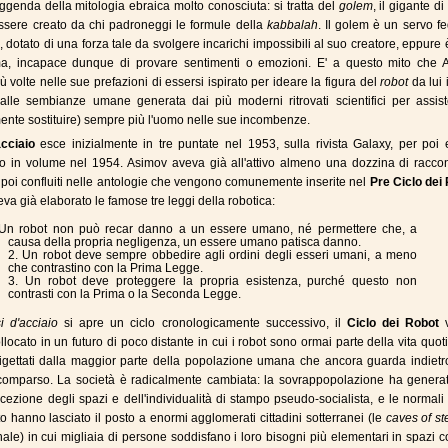
ggenda della mitologia ebraica molto conosciuta: si tratta del
golem
, il gigante di
sere creato da chi padroneggi le formule della
kabbalah
. Il golem è un servo f
, dotato di una forza tale da svolgere incarichi impossibili al suo creatore, eppure 
ma, incapace dunque di provare sentimenti o emozioni. E' a questo mito che 
ù volte nelle sue prefazioni di essersi ispirato per ideare la figura del
robot
da lui 
alle sembianze umane generata dai più moderni ritrovati scientifici per assist
mente sostituire) sempre più l'uomo nelle sue incombenze.
cciaio
esce inizialmente in tre puntate nel 1953, sulla rivista Galaxy, per poi
to in volume nel 1954. Asimov aveva già all'attivo almeno una dozzina di raccon
poi confluiti nelle antologie che vengono comunemente inserite nel
Pre Ciclo dei
eva già elaborato le famose tre leggi della robotica:
 Un robot non può recar danno a un essere umano, né permettere che, a
causa della propria negligenza, un essere umano patisca danno.
2. Un robot deve sempre obbedire agli ordini degli esseri umani, a meno
che contrastino con la Prima Legge.
3. Un robot deve proteggere la propria esistenza, purché questo non
contrasti con la Prima o la Seconda Legge.
i d'acciaio
si apre un ciclo cronologicamente successivo, il
Ciclo dei Robot
v
llocato in un futuro di poco distante in cui i robot sono ormai parte della vita quot
igettati dalla maggior parte della popolazione umana che ancora guarda indietr
comparso. La società è radicalmente cambiata: la sovrappopolazione ha genera
ezione degli spazi e dell'individualità di stampo pseudo-socialista, e le normali 
to hanno lasciato il posto a enormi agglomerati cittadini sotterranei (le
caves of st
ginale) in cui migliaia di persone soddisfano i loro bisogni più elementari in spazi 