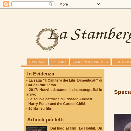
Home page
Chi siamo
Elenco recensioni (M-Z)
Elenco auto
In Evidenza
-
La saga "Il Cimitero dei Libri Dimenticati" di
Carlos Ruiz Zafon
-
2017: Nuovi adattamenti cinematografici in
Specia
arrivo
-
La scuola cattolica di Edoardo Albinati
-
Harry Potter and the Cursed Child
-
10 libri sui libri
Articoli più letti
Dal libro al film: Lo Hobbit. Un