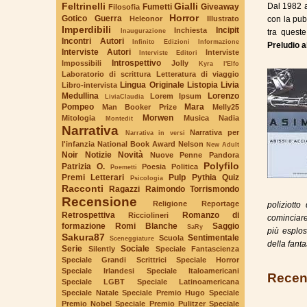
Feltrinelli
Gialli
Dal 1982 a
Fumetti
Giveaway
Filosofia
Horror
Gotico
Guerra
Heleonor
Illustrato
con la pub
Imperdibili
Incipit
Inchiesta
Inaugurazione
tra quest
Incontri Autori
Infinito Edizioni
Informazione
Preludio 
Interviste Autori
Interviste
Interviste Editori
Introspettivo
Impossibili
Jolly
Kyra l'Elfo
Laboratorio di scrittura
Letteratura di viaggio
Lingua Originale
Listopia
Livia
Libro-intervista
Medullina
Lorenzo
Lorem Ipsum
LiviaClaudia
Pompeo
Mara
Man Booker Prize
Melly25
Morwen
Mitologia
Musica
Nadia
Montedit
Narrativa
Narrativa per
Narrativa in versi
l'infanzia
National Book Award
Nelson
New Adult
Noir
Notizie
Novità
Nuove Penne
Pandora
Polyfilo
Patrizia O.
Poesia
Politica
Poemetti
Premi Letterari
Pulp
Pythia
Quiz
Psicologia
Racconti
Ragazzi
Raimondo Torrismondo
Recensione
Religione
Reportage
poliziott
Retrospettiva
Romanzo di
Ricciolineri
cominciare 
formazione
Romi Blanche
Saggio
SaRy
più esplos
Sakura87
Sentimentale
Scuola
Sceneggiature
della fant
Serie
Sociale
Silently
Speciale Fantascienza
Speciale Grandi Scrittrici
Speciale Horror
Speciale Irlandesi
Speciale Italoamericani
Recen
Speciale LGBT
Speciale Latinoamericana
Speciale Natale
Speciale Premio Hugo
Speciale
Premio Nobel
Speciale Premio Pulitzer
Speciale