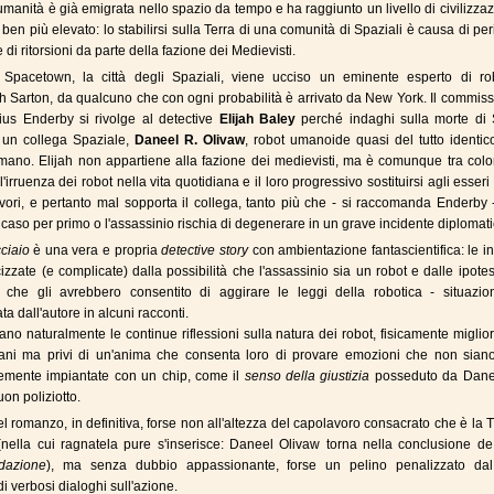
'umanità è già emigrata nello spazio da tempo e ha raggiunto un livello di civilizza
ben più elevato: lo stabilirsi sulla Terra di una comunità di Spaziali è causa di per
di ritorsioni da parte della fazione dei Medievisti.
 Spacetown, la città degli Spaziali, viene ucciso un eminente esperto di rob
arton, da qualcuno che con ogni probabilità è arrivato da New York. Il commissa
lius Enderby si rivolge al detective
Elijah Baley
perché indaghi sulla morte di 
 un collega Spaziale,
Daneel R. Olivaw
, robot umanoide quasi del tutto identi
ano. Elijah non appartiene alla fazione dei medievisti, ma è comunque tra colo
'irruenza dei robot nella vita quotidiana e il loro progressivo sostituirsi agli esser
avori, e pertanto mal sopporta il collega, tanto più che - si raccomanda Enderby
l caso per primo o l'assassinio rischia di degenerare in un grave incidente diplomati
cciaio
è una vera e propria
detective story
con ambientazione fantascientifica: le i
izzate (e complicate) dalla possibilità che l'assassinio sia un robot e dalle ipotes
 che gli avrebbero consentito di aggirare le leggi della robotica - situazio
a dall'autore in alcuni racconti.
o naturalmente le continue riflessioni sulla natura dei robot, fisicamente miglior
ani ma privi di un'anima che consenta loro di provare emozioni che non siano
emente impiantate con un chip, come il
senso della giustizia
posseduto da Dane
on poliziotto.
l romanzo, in definitiva, forse non all'altezza del capolavoro consacrato che è la T
(nella cui ragnatela pure s'inserisce: Daneel Olivaw torna nella conclusione d
dazione
), ma senza dubbio appassionante, forse un pelino penalizzato dal
i verbosi dialoghi sull'azione.