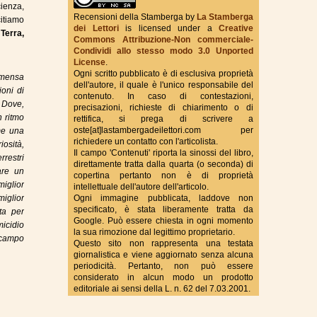
cienza,
Recensioni della Stamberga
by
La Stamberga
citiamo
dei Lettori
is licensed under a
Creative
Terra,
Commons Attribuzione-Non commerciale-
True Fantasy Italy
Condividi allo stesso modo 3.0 Unported
License
.
Ogni scritto pubblicato è di esclusiva proprietà
immensa
dell'autore, il quale è l'unico responsabile del
ioni di
contenuto. In caso di contestazioni,
 Dove,
precisazioni, richieste di chiarimento o di
n ritmo
rettifica, si prega di scrivere a
oste[at]lastambergadeilettori.com per
me una
richiedere un contatto con l'articolista.
osità,
Il campo 'Contenuti' riporta la sinossi del libro,
rrestri
direttamente tratta dalla quarta (o seconda) di
are un
copertina pertanto non è di proprietà
iglior
intellettuale dell'autore dell'articolo.
iglior
Ogni immagine pubblicata, laddove non
specificato, è stata liberamente tratta da
ta per
Google. Può essere chiesta in ogni momento
micidio
la sua rimozione dal legittimo proprietario.
l campo
Questo sito non rappresenta una testata
giornalistica e viene aggiornato senza alcuna
periodicità. Pertanto, non può essere
considerato in alcun modo un prodotto
editoriale ai sensi della L. n. 62 del 7.03.2001.