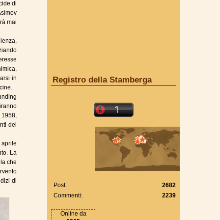
cide di
 Asimov
erà mai
ienza,
iziando
teresse
himica,
arsi in
Registro della Stamberga
cine.
ounding
uiranno
 1958,
nti dei
 aprile
to. La
ela che
ervento
dizi di
Post:
2682
Commenti:
2239
Online da