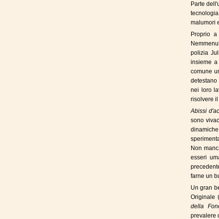
Parte dell
tecnologia 
malumori e 
Proprio a
Nemmenuh S
polizia Ju
insieme a
comune um
detestano l
nei loro l
risolvere i
Abissi d'a
sono vivac
dinamiche
sperimentat
Non mancan
esseri um
precedent
farne un bu
Un gran be
Originale 
della Fon
prevalere d