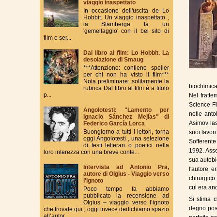
viaggio inaspettato
In occasione dell'uscita de Lo
Hobbit. Un viaggio inaspettato ,
la Stamberga fa un
'gemellaggio' con il bel sito di
film e ser...
Dal libro al film: Lo Hobbit. La
desolazione di Smaug
***Attenzione: contiene spoiler
per chi non ha visto il film***
Nota preliminare: solitamente la
biochimica
rubrica Dal libro al film è a titolo
p...
Nel fratte
Science Fi
Angolotesti: "Lamento per
nelle anto
Ignacio Sánchez Mejías" di
Asimov las
Federico García Lorca
Buongiorno a tutti i lettori, torna
suoi lavori
oggi Angolotesti , una selezione
Sofferente
di testi letterari o poetici nella
1992. Asse
loro interezza con una breve conte...
sua autob
Intervista ad Antonio Pra,
l'autore e
autore di Olgius - Viaggio verso
chirurgico
l'ignoto
cui era an
Poco tempo fa abbiamo
pubblicato la recensione ad
Si stima 
Olgius – viaggio verso l’ignoto
degno poss
che trovate qui , oggi invece dedichiamo spazio
all’autor...