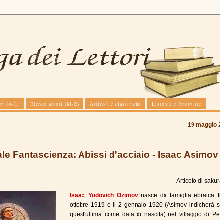
ri (A-L)
Elenco autori (M-Z)
Articoli e classifiche
Listopia e Interviste
19 maggio 
le Fantascienza: Abissi d'acciaio - Isaac Asimov
Articolo di
sakur
Isaac Yudovich Ozimov
nasce da famiglia ebraica tr
ottobre 1919 e il 2 gennaio 1920 (Asimov indicherà 
quest'ultima come data di nascita) nel villaggio di Pet