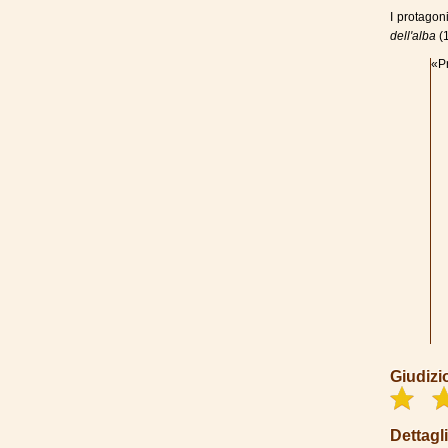
I protagon
dell'alba
(
«Pr
Giudizi
Dettagli