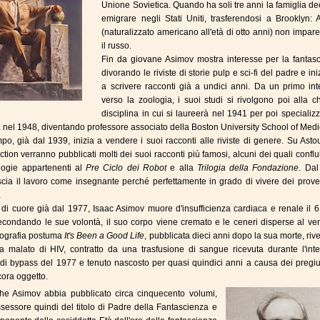
Unione Sovietica. Quando ha soli tre anni la famiglia de
emigrare negli Stati Uniti, trasferendosi a Brooklyn:
(naturalizzato americano all'età di otto anni) non impar
il russo.
Fin da giovane Asimov mostra interesse per la fantasc
divorando le riviste di storie pulp e sci-fi del padre e in
a scrivere racconti già a undici anni. Da un primo in
verso la zoologia, i suoi studi si rivolgono poi alla c
disciplina in cui si laureerà nel 1941 per poi specializz
 nel 1948, diventando professore associato della Boston University School of Medi
mpo, già dal 1939, inizia a vendere i suoi racconti alle riviste di genere. Su Ast
ction verranno pubblicati molti dei suoi racconti più famosi, alcuni dei quali confl
logie appartenenti al
Pre Ciclo dei Robot
e alla
Trilogia della Fondazione
. Dal
cia il lavoro come insegnante perché perfettamente in grado di vivere dei prove
.
 di cuore già dal 1977, Isaac Asimov muore d'insufficienza cardiaca e renale il 6
condando le sue volontà, il suo corpo viene cremato e le ceneri disperse al ven
iografia postuma
It's Been a Good Life
, pubblicata dieci anni dopo la sua morte, riv
ra malato di HIV, contratto da una trasfusione di sangue ricevuta durante l'int
 di bypass del 1977 e tenuto nascosto per quasi quindici anni a causa dei pregiu
cora oggetto.
che Asimov abbia pubblicato circa cinquecento volumi,
essore quindi del titolo di Padre della Fantascienza e