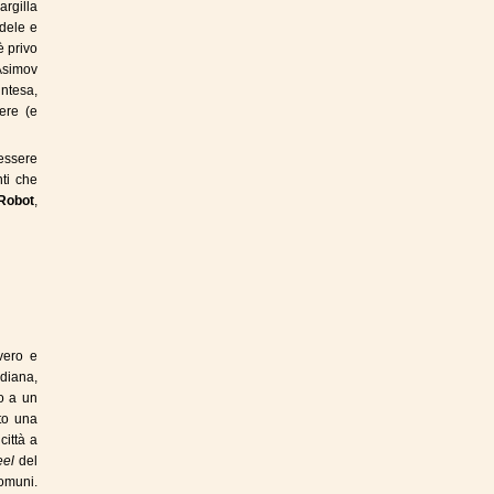
 argilla
edele e
è privo
Asimov
intesa,
ere (e
 essere
ti che
 Robot
,
ero e
idiana,
o a un
to una
città a
eel
del
comuni.