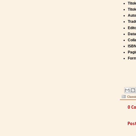
Titol
Titol
Auto
Trad
Edit
Data
Coll
ISBN
Pagi
Form
Classi
0 Co
Pos