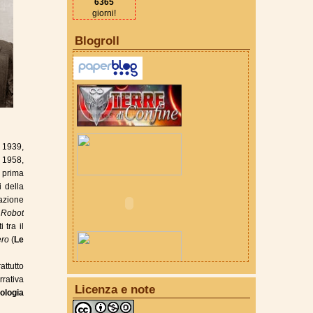
6365
giorni!
Blogroll
l 1939,
l 1958,
a prima
i della
dazione
i Robot
 tra il
ero
(
Le
attutto
rrativa
Licenza e note
ologia