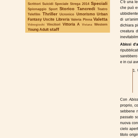
C'è una le
Speciali
Scrittori Suicidi
Speciale Strega 2014
che può es
Storico
Tancredi
Spionaggio
Sport
Teatro
Thriller
ubbidiente
Umorismo
Urban
Telefilm
Ucronico
Valetta
Fantasy
Uscite Libreria
di un'ani
Valeria Pinna
Vittoria A
Vincitori
Western
Videogiochi
Viviana
dichiara pi
staff
Young Adult
creatura d
inevitabil
Abissi d'a
ripubblica
sarebbero 
e in cui av
1.
Con
Abiss
proprio, co
sebbene r
passato s
nuova conc
cielo aper
titolo ori