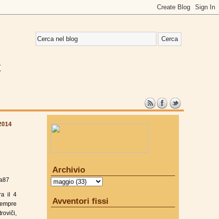
2014
Archivio
a87
a il 4
Avventori fissi
sempre
roviči,