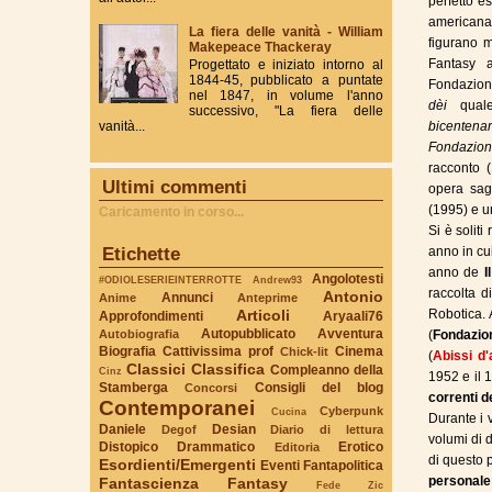
perfetto e
americana.
La fiera delle vanità - William
figurano m
Makepeace Thackeray
Fantasy a
Progettato e iniziato intorno al
1844-45, pubblicato a puntate
Fondazione
nel 1847, in volume l'anno
dèi
quale
successivo, "La fiera delle
bicentenar
vanità...
Fondazio
racconto 
Ultimi commenti
opera sagg
(1995) e u
Caricamento in corso...
Si è soliti
Etichette
anno in cu
anno de
I
Angolotesti
#ODIOLESERIEINTERROTTE
Andrew93
raccolta d
Antonio
Annunci
Anime
Anteprime
Articoli
Robotica. 
Approfondimenti
Aryaali76
Autopubblicato
Avventura
Autobiografia
(
Fondazio
Biografia
Cattivissima prof
Cinema
Chick-lit
(
Abissi d'
Classici
Classifica
Compleanno della
Cinz
1952 e il 
Stamberga
Consigli del blog
Concorsi
correnti de
Contemporanei
Cyberpunk
Cucina
Durante i 
Daniele
Desian
Degof
Diario di lettura
volumi di d
Distopico
Drammatico
Erotico
Editoria
di questo 
Esordienti/Emergenti
Eventi
Fantapolitica
personale
Fantascienza
Fantasy
Fede Zic