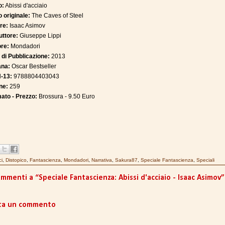
o:
Abissi d'acciaio
o originale:
The Caves of Steel
re:
Isaac Asimov
uttore:
Giuseppe Lippi
ore:
Mondadori
 di Pubblicazione:
2013
ana:
Oscar Bestseller
-13:
9788804403043
ne:
259
ato - Prezzo:
Brossura - 9.50 Euro
ci
,
Distopico
,
Fantascienza
,
Mondadori
,
Narrativa
,
Sakura87
,
Speciale Fantascienza
,
Speciali
mmenti a “Speciale Fantascienza: Abissi d'acciaio - Isaac Asimov”
ta un commento