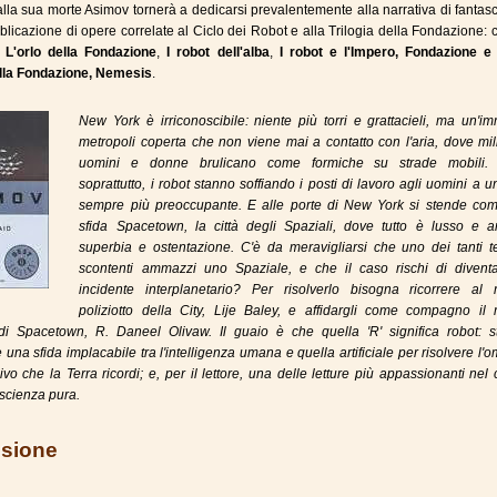
lla sua morte Asimov tornerà a dedicarsi prevalentemente alla narrativa di fantas
blicazione di opere correlate al Ciclo dei Robot e alla Trilogia della Fondazione: 
e
L'orlo della Fondazione
,
I robot dell'alba
,
I robot e l'Impero, Fondazione e 
alla Fondazione, Nemesis
.
New York è irriconoscibile: niente più torri e grattacieli, ma un'
metropoli coperta che non viene mai a contatto con l'aria, dove mil
uomini e donne brulicano come formiche su strade mobili.
soprattutto, i robot stanno soffiando i posti di lavoro agli uomini a u
sempre più preoccupante. E alle porte di New York si stende co
sfida Spacetown, la città degli Spaziali, dove tutto è lusso e ari
superbia e ostentazione. C'è da meravigliarsi che uno dei tanti te
scontenti ammazzi uno Spaziale, e che il caso rischi di divent
incidente interplanetario? Per risolverlo bisogna ricorrere al m
poliziotto della City, Lije Baley, e affidargli come compagno il m
o di Spacetown, R. Daneel Olivaw. Il guaio è che quella 'R' significa robot: s
una sfida implacabile tra l'intelligenza umana e quella artificiale per risolvere l'o
ivo che la Terra ricordi; e, per il lettore, una delle letture più appassionanti ne
ascienza pura.
sione