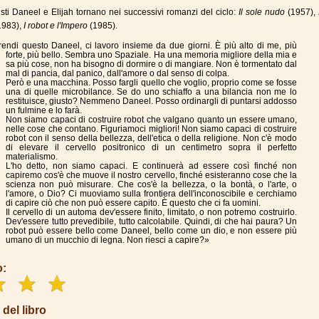
isti Daneel e Elijah tornano nei successivi romanzi del ciclo:
Il sole nudo
(1957),
1983),
I robot e l'Impero
(1985).
endi questo Daneel, ci lavoro insieme da due giorni. È più alto di me, più
forte, più bello. Sembra uno Spaziale. Ha una memoria migliore della mia e
sa più cose, non ha bisogno di dormire o di mangiare. Non è tormentato dal
mal di pancia, dal panico, dall'amore o dal senso di colpa.
Però e una macchina. Posso fargli quello che voglio, proprio come se fosse
una di quelle microbilance. Se do uno schiaffo a una bilancia non me lo
restituisce, giusto? Nemmeno Daneel. Posso ordinargli di puntarsi addosso
un fulmine e lo farà.
Non siamo capaci di costruire robot che valgano quanto un essere umano,
nelle cose che contano. Figuriamoci migliori! Non siamo capaci di costruire
robot con il senso della bellezza, dell'etica o della religione. Non c'è modo
di elevare il cervello positronico di un centimetro sopra il perfetto
materialismo.
L'ho detto, non siamo capaci. E continuerà ad essere così finché non
capiremo cos'è che muove il nostro cervello, finché esisteranno cose che la
scienza non può misurare. Che cos'è la bellezza, o la bontà, o l'arte, o
l'amore, o Dio? Ci muoviamo sulla frontiera dell'inconoscibile e cerchiamo
di capire ciò che non può essere capito. È questo che ci fa uomini.
Il cervello di un automa dev'essere finito, limitato, o non potremo costruirlo.
Dev'essere tutto prevedibile, tutto calcolabile. Quindi, di che hai paura? Un
robot può essere bello come Daneel, bello come un dio, e non essere più
umano di un mucchio di legna. Non riesci a capire?»
o:
 del libro