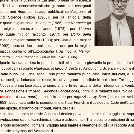
sponente della cosiddetta Età dell'oro della fantascienza
 Tra i vari riconoscimenti che gli sono stati assegnati
olti premi Hugo: per i saggi pubblicati su Magazine of
nd Science Fiction (1963); per la Trilogia della
 quale miglior serie di sempre (1966); per
Neanche gli
 miglior romanzo dell'anno (1973); per
L'uomo
io
quale miglior racconto (1977); per
L'orlo della
ne
quale miglior romanzo (1983); per
Gold
quale miglior
(1992); nonché due premi postumi: uno per la miglior
istica conferito all'autobiografia
I. Asimov: A Memoir
n retro Hugo al racconto
Il Mulo
del 1946 (1996).
 ripartire la sua carriera in periodi distinti: si considera giovanile la produzione tra i
i pubblica il racconto
Naufragio al largo di Vesta
su Astounding Science Fiction, e i
l sole nudo
. Del 1950 sono il suo primo romanzo pubblicato,
Paria dei cieli
, e l
i racconti, la fortunata
Io, robot
, in cui vengono esplicitate le notissime Tre Legg
A questa prima fase appartengono anche le tre raccolte della Trilogia della Fon
ne, Fondazione e Impero, Seconda Fondazione
), i primi due romanzi del
Ciclo de
acciaio
e
Il sole nudo
), nonché la serie per ragazzi
Lucky Starr
(sei volumi scritti
1958), pubblicata sotto lo pseudonimo di Paul French, e il cosiddetto
Ciclo dell'Imp
llo spazio, Il tiranno dei mondi, Paria dei cieli
).
venticinque anni successivi Asimov si dedica prevalentemente alla saggistica, sopr
ivulgazione scientifica (chimica, fisica e astronomia). Tra le poche produzioni di na
periodo ricordiamo i romanzi
Viaggio allucinante
e
Neanche gli dèi
, la raccolta
Ant
e il ciclo mystery dei
Vedovi neri
.