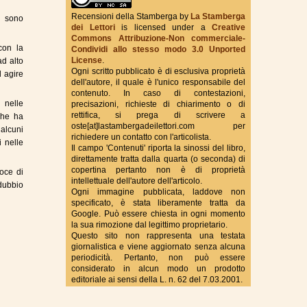
Recensioni della Stamberga
by
La Stamberga
i sono
dei Lettori
is licensed under a
Creative
Commons Attribuzione-Non commerciale-
True Fantasy Italy
con la
Condividi allo stesso modo 3.0 Unported
License
.
ad alto
Ogni scritto pubblicato è di esclusiva proprietà
d agire
dell'autore, il quale è l'unico responsabile del
contenuto. In caso di contestazioni,
 nelle
precisazioni, richieste di chiarimento o di
rettifica, si prega di scrivere a
 che ha
oste[at]lastambergadeilettori.com per
 alcuni
richiedere un contatto con l'articolista.
i nelle
Il campo 'Contenuti' riporta la sinossi del libro,
direttamente tratta dalla quarta (o seconda) di
copertina pertanto non è di proprietà
oce di
intellettuale dell'autore dell'articolo.
 dubbio
Ogni immagine pubblicata, laddove non
specificato, è stata liberamente tratta da
Google. Può essere chiesta in ogni momento
la sua rimozione dal legittimo proprietario.
Questo sito non rappresenta una testata
giornalistica e viene aggiornato senza alcuna
periodicità. Pertanto, non può essere
considerato in alcun modo un prodotto
editoriale ai sensi della L. n. 62 del 7.03.2001.