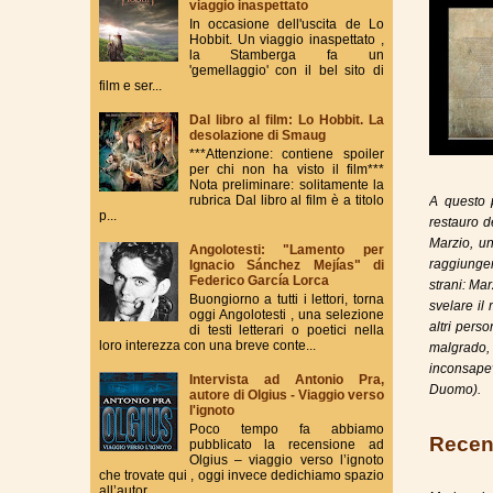
viaggio inaspettato
In occasione dell'uscita de Lo
Hobbit. Un viaggio inaspettato ,
la Stamberga fa un
'gemellaggio' con il bel sito di
film e ser...
Dal libro al film: Lo Hobbit. La
desolazione di Smaug
***Attenzione: contiene spoiler
per chi non ha visto il film***
Nota preliminare: solitamente la
rubrica Dal libro al film è a titolo
A questo p
p...
restauro d
Marzio, u
Angolotesti: "Lamento per
raggiunger
Ignacio Sánchez Mejías" di
Federico García Lorca
strani: Ma
Buongiorno a tutti i lettori, torna
svelare il
oggi Angolotesti , una selezione
altri pers
di testi letterari o poetici nella
loro interezza con una breve conte...
malgrado, 
inconsape
Intervista ad Antonio Pra,
Duomo).
autore di Olgius - Viaggio verso
l'ignoto
Poco tempo fa abbiamo
Recen
pubblicato la recensione ad
Olgius – viaggio verso l’ignoto
che trovate qui , oggi invece dedichiamo spazio
all’autor...