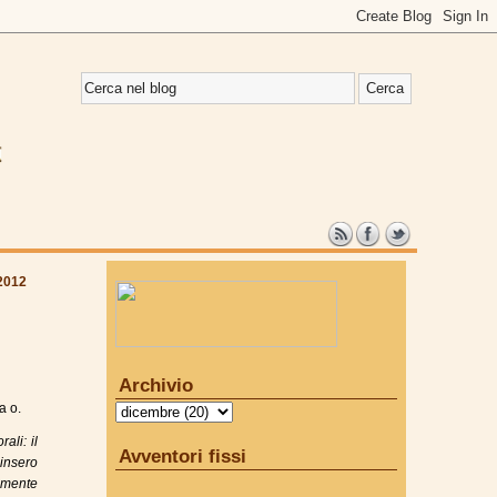
2012
Archivio
a o.
ali: il
Avventori fissi
insero
iamente