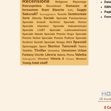
Recensione
Data
Religione
Reportage
Retrospettiva
Romanzo di
Ricciolineri
ISB
formazione
Romi Blanche
Saggio
SaRy
Pagi
Sakura87
Sentimentale
Scuola
Sceneggiature
Form
Serie
Sociale
Silently
Speciale Fantascienza
Speciale Grandi Scrittrici
Speciale Horror
Speciale Irlandesi
Speciale Italoamericani
Speciale LGBT
Speciale Latinoamericana
Speciale Natale
Speciale Premio Hugo
Speciale
Premio Nobel
Speciale Premio Pulitzer
Speciale
Speciali
Scrittori Suicidi
Speciale Strega 2014
Storico
Tancredi
Spionaggio
Sport
Teatro
Thriller
Umorismo
Urban
Telefilm
Ucronico
Valetta
Fantasy
Uscite Libreria
Valeria Pinna
Vittoria A
Vincitori
Western
Videogiochi
Viviana
staff
Young Adult
Esordi
0 C