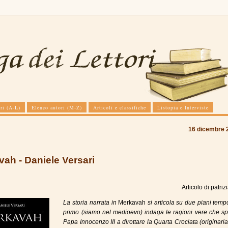
ri (A-L)
Elenco autori (M-Z)
Articoli e classifiche
Listopia e Interviste
16 dicembre 
ah - Daniele Versari
Articolo di
patrizi
La storia narrata in
Merkavah
si articola su due piani tempor
primo (siamo nel medioevo) indaga le ragioni
vere
che sp
Papa Innocenzo III a dirottare la Quarta Crociata (originar