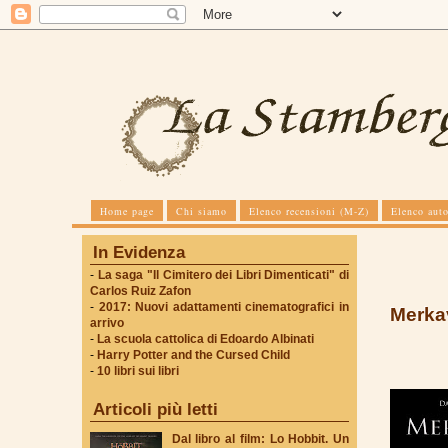
Home page
Chi siamo
Elenco recensioni (M-Z)
Elenco auto
In Evidenza
-
La saga "Il Cimitero dei Libri Dimenticati" di
Carlos Ruiz Zafon
-
2017: Nuovi adattamenti cinematografici in
Merkav
arrivo
-
La scuola cattolica di Edoardo Albinati
-
Harry Potter and the Cursed Child
-
10 libri sui libri
Articoli più letti
Dal libro al film: Lo Hobbit. Un