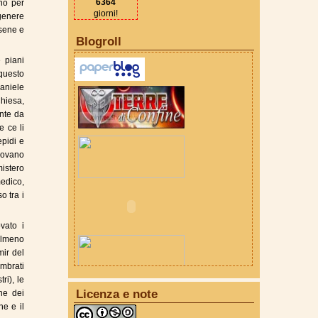
6364
ano per
giorni!
genere
rsene e
Blogroll
 piani
questo
Daniele
Chiesa,
ante da
e ce li
epidi e
rovano
mistero
edico,
o tra i
vato i
(almeno
mir del
embrati
ri), le
Licenza e note
one dei
ne e il