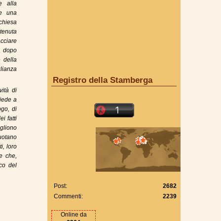
e alla
re una
 chiesa
tenuta
cciare
ia dopo
 della
glianza
Registro della Stamberga
vità di
hiede a
go, di
i fatti
ogliono
ruotano
i, loro
e che,
co del
Post:
2682
Commenti:
2239
Online da