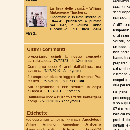
Merkavah
eccellenz
La fiera delle vanità - William
scritti do
Makepeace Thackeray
Progettato e iniziato intorno al
non essere
1844-45, pubblicato a puntate
A differe
nel 1847, in volume l'anno
successivo, "La fiera delle
temporali
vanità...
stratagemma
Versari, 
protegge a
Ultimi commenti
non poter 
proponiamo quindi la nostra consueta
hanno inse
carrellata de...
- 2/7/2020
- JackSummers
preparati
Commento dopo 6 anni dall'ultimo... ma
coinvolti ne
avete t...
- 7/17/2019
- Anonymous
custodito 
è sempre un piacere leggere di Antonio Pra,
esegetico) 
metico...
- 5/2/2019
- Pier Paolo Bottin
due person
Sto aspettando di non sentirmi in colpa
all’idea d...
- 1/24/2019
- Katerina
La parte 
Bellissimo libro è riuscito a farmi immergere
personaggi
comp...
- 9/12/2018
- Anonymous
sino a qua
97 d.c. mi
Etichette
ben caratte
Angolotesti
parti di r
#ODIOLESERIEINTERROTTE
Andrew93
Antonio
Annunci
Anime
Anteprime
dettagli e
Articoli
Approfondimenti
Aryaali76