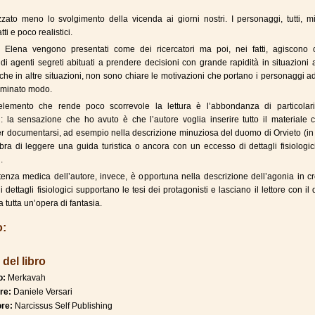
ato meno lo svolgimento della vicenda ai giorni nostri. I personaggi, tutti, m
tti e poco realistici.
 Elena vengono presentati come dei ricercatori ma poi, nei fatti, agiscono 
di agenti segreti abituati a prendere decisioni con grande rapidità in situazioni 
nche in altre situazioni, non sono chiare le motivazioni che portano i personaggi a
rminato modo.
elemento che rende poco scorrevole la lettura è l’abbondanza di particolari
i: la sensazione che ho avuto è che l’autore voglia inserire tutto il materiale
er documentarsi, ad esempio nella descrizione minuziosa del duomo di Orvieto (in
ra di leggere una guida turistica o ancora con un eccesso di dettagli fisiologic
.
nza medica dell’autore, invece, è opportuna nella descrizione dell’agonia in cr
 i dettagli fisiologici supportano le tesi dei protagonisti e lasciano il lettore con il
 tutta un’opera di fantasia.
o:
 del libro
lo:
Merkavah
re:
Daniele Versari
ore:
Narcissus Self Publishing