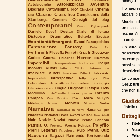
dialogo).
Autopubblicato
Avventura
Autobiografia
Ho apprezz
Biografia
Cattivissima prof
Cinema
Chick-lit
Classici
Classifica
apparsi pia
Compleanno della
Cinz
Stamberga
Consigli del blog
Concorsi
Marzio ed
Contemporanei
Cyberpunk
Cucina
prontezza 
Daniele
Desian
Degof
Diario di lettura
rischio. A
Distopico
Drammatico
Erotico
Editoria
in un dete
Esordienti/Emergenti
Eventi
Fantapolitica
Fantascienza
Fantasy
Un altro 
Fede Zic
Feltrinelli
Gialli
Fumetti
Giveaway
Filosofia
descrizion
Horror
Gotico
Guerra
Heleonor
Illustrato
raccolto p
Imperdibili
Incipit
Inchiesta
Inaugurazione
passi semb
Incontri Autori
Infinito Edizioni
Informazione
descrizioni
Interviste Autori
Interviste
Interviste Editori
Introspettivo
Impossibili
Jolly
La compete
Kyra l'Elfo
Laboratorio di scrittura
Letteratura di viaggio
Gesù: tutti
Lingua Originale
Listopia
Livia
Libro-intervista
che non sia
Medullina
Lorenzo
Lorem Ipsum
LiviaClaudia
Pompeo
Mara
Man Booker Prize
Melly25
Giudizi
Morwen
Mitologia
Musica
Nadia
Montedit
+1stella+
Narrativa
Narrativa per
Narrativa in versi
l'infanzia
National Book Award
Nelson
Dettagli
New Adult
Noir
Notizie
Novità
Nuove Penne
Pandora
Tito
Polyfilo
Patrizia O.
Poesia
Politica
Poemetti
Auto
Premi Letterari
Pulp
Pythia
Quiz
Psicologia
Racconti
Ragazzi
Raimondo Torrismondo
Edit