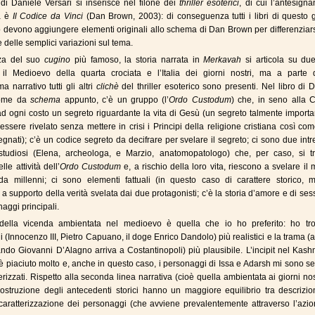
di Daniele Versari si inserisce nel filone dei
thriller esoterici
, di cui l’antesign
a è
Il Codice da Vinci
(Dan Brown, 2003): di conseguenza tutti i libri di questo 
po devono aggiungere elementi originali allo schema di Dan Brown per differenzia
 delle semplici variazioni sul tema.
nza del suo
cugino
più famoso, la storia narrata in
Merkavah
si articola su due
: il Medioevo della quarta crociata e l’Italia dei giorni nostri, ma a parte 
 narrativo tutti gli altri
clichè
del thriller esoterico sono presenti. Nel libro di 
come da
schema
appunto, c’è un gruppo (l’
Ordo Custodum
) che, in seno alla 
d ogni costo un segreto riguardante la vita di Gesù (un segreto talmente import
essere rivelato senza mettere in crisi i Principi della religione cristiana così com
gnati); c’è un codice segreto da decifrare per svelare il segreto; ci sono due intr
 studiosi (Elena, archeologa, e Marzio, anatomopatologo) che, per caso, si t
lle attività dell’
Ordo Custodum
e, a rischio della loro vita, riescono a svelare il 
da millenni; ci sono elementi fattuali (in questo caso di carattere storico, m
a supporto della verità svelata dai due protagonisti; c’è la storia d’amore e di sess
aggi principali.
della vicenda ambientata nel medioevo è quella che io ho preferito: ho tro
 (Innocenzo III, Pietro Capuano, il doge Enrico Dandolo) più realistici e la trama 
ndo Giovanni D’Alagno arriva a Costantinopoli) più plausibile. L’incipit nel Kash
 è piaciuto molto e, anche in questo caso, i personaggi di Issa e Adarsh mi sono s
rizzati. Rispetto alla seconda linea narrativa (cioè quella ambientata ai giorni nost
icostruzione degli antecedenti storici hanno un maggiore equilibrio tra descrizi
 caratterizzazione dei personaggi (che avviene prevalentemente attraverso l’azio