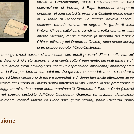
diretta a Gerusalemme) verso Costantinopoli. In bas
ricostruzione di Versari, il Papa intendeva recupera
preziosa reliquia custodita proprio a Costantinopoli, nella
di S. Maria di Blacherne. La reliquia doveva essere 
nascosta perché svelava un segreto in grado di mina
l’intera Chiesa cattolica e quindi una volta giunta in Ital
alterne vicende, venne custodita (a insaputa dei fedeli e
Chiesa ufficiale) nel Duomo di Orvieto, sotto stretta sorve
di un gruppo segreto, l’
Ordo Custodum
.
unto gli eventi passati si intrecciano con quelli presenti; Elena, nella sua atti
el Duomo di Orvieto, scopre, in una cavità sotto il pavimento, dei resti umani e c
n suo amico (“con privilegi” per usare un’espressione americana) anatomopatolo
la da Pisa per darle la sua opinione. Da questo momento iniziano a succedere de
rzio ed Elena capiscono di essere sorvegliati e di dover fare molta attenzione se v
 mistero del Duomo di Orvieto senza rimetterci la vita. Attorno ai due protagonisti 
onaggi: un misterioso uomo soprannominato “Il Giardiniere”, Piero e Carla (coinvolt
nel segreto custodito dall’
Ordo Custodum
), Giannina (un’anziana affittacamer
volmente, metterà Marzio ed Elena sulla giusta strada), padre Riccardo (parro
sione