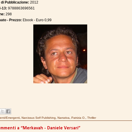
 di Pubblicazione:
2012
N-13:
9788863696561
ne:
298
ato - Prezzo:
Ebook - Euro 0,99
enti/Emergenti
,
Narcissus Self Publishing
,
Narrativa
,
Patrizia O.
,
Thriller
ommenti a “Merkavah - Daniele Versari”