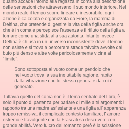
quanto accade intorno alla ragazza in coma alla descrizione
delle sensazioni che attraversano il suo mondo interiore. Nel
mondo reale il tempo scorre lineare e inesorabile, ogni
azione è calcolata e organizzata da Fiore, la mamma di
Delfina, che pretende di gestire la vita della figlia anche ora
che è in coma e percepisce l'assenza e il rifiuto della figlia a
tornare come una sfida alla sua autorità. Intanto invece
Delfina è chiusa in un universo inconsistente dove il tempo
non esiste e si trova a percorrere strade talvolta avvolte dal
buio più denso e altre volte pericolosamente vicine al
"limite".
Sono sottoposta al vuoto come un pendolo che
nel vuoto trova la sua ineluttabile ragione, rapito
dalla vibrazione che lui stesso genera e da cui è
generato.
Tuttavia quello del coma non è il tema centrale del libro, è
solo il punto di partenza per parlare di mille altri argomenti: il
rapporto tra una madre asfissiante e una figlia all' apparenza
troppo remissiva, il complicato contesto familiare, l' amore
estremo e travolgente che la Frascati sa descrivere con
grande abilità. Vero fulcro del romanzo però è la scissione