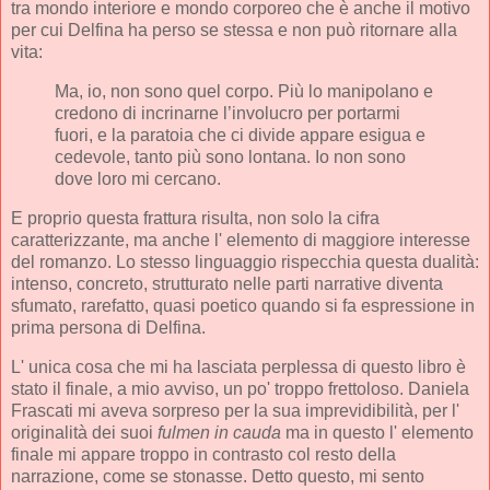
tra mondo interiore e mondo corporeo che è anche il motivo
per cui Delfina ha perso se stessa e non può ritornare alla
vita:
Ma, io, non sono quel corpo. Più lo manipolano e
credono di incrinarne l’involucro per portarmi
fuori, e la paratoia che ci divide appare esigua e
cedevole, tanto più sono lontana. Io non sono
dove loro mi cercano.
E proprio questa frattura risulta, non solo la cifra
caratterizzante, ma anche l' elemento di maggiore interesse
del romanzo. Lo stesso linguaggio rispecchia questa dualità:
intenso, concreto, strutturato nelle parti narrative diventa
sfumato, rarefatto, quasi poetico quando si fa espressione in
prima persona di Delfina.
L' unica cosa che mi ha lasciata perplessa di questo libro è
stato il finale, a mio avviso, un po' troppo frettoloso. Daniela
Frascati mi aveva sorpreso per la sua imprevidibilità, per l'
originalità dei suoi
fulmen in cauda
ma in questo l' elemento
finale mi appare troppo in contrasto col resto della
narrazione, come se stonasse. Detto questo, mi sento