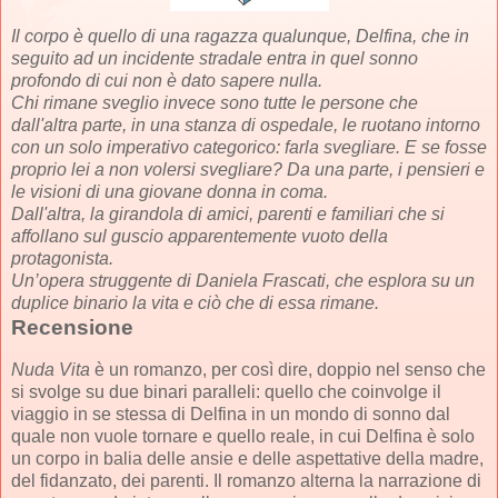
Il corpo è quello di una ragazza qualunque, Delfina, che in
seguito ad un incidente stradale entra in quel sonno
profondo di cui non è dato sapere nulla.
Chi rimane sveglio invece sono tutte le persone che
dall'altra parte, in una stanza di ospedale, le ruotano intorno
con un solo imperativo categorico: farla svegliare. E se fosse
proprio lei a non volersi svegliare? Da una parte, i pensieri e
le visioni di una giovane donna in coma.
Dall'altra, la girandola di amici, parenti e familiari che si
affollano sul guscio apparentemente vuoto della
protagonista.
Un’opera struggente di Daniela Frascati, che esplora su un
duplice binario la vita e ciò che di essa rimane.
Recensione
Nuda Vita
è un romanzo, per così dire, doppio nel senso che
si svolge su due binari paralleli: quello che coinvolge il
viaggio in se stessa di Delfina in un mondo di sonno dal
quale non vuole tornare e quello reale, in cui Delfina è solo
un corpo in balia delle ansie e delle aspettative della madre,
del fidanzato, dei parenti. Il romanzo alterna la narrazione di