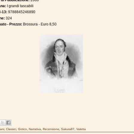
 di Pubblicazione:
2000
ana:
I grandi tascabili
N-13:
9788845246890
ne:
324
ato - Prezzo:
Brossura - Euro 8,50
ani
,
Classici
,
Gotico
,
Narrativa
,
Recensione
,
Sakura87
,
Valetta