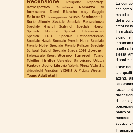
Recensione
Religione
Reportage
La corris
Retrospettiva
Romanzo di
Ricciolineri
che sordo 
formazione
Romi Blanche
Saggio
SaRy
maledice l
Sakura87
Sentimentale
Scuola
Sceneggiature
della con
Serie
Sociale
Silently
Speciale Fantascienza
creatura n
Speciale Grandi Scrittrici
Speciale Horror
Speciale Irlandesi
Speciale Italoamericani
La malediz
Speciale LGBT
Speciale Latinoamericana
vicino, è
Speciale Natale
Speciale Premio Hugo
Speciale
innamorata
Premio Nobel
Speciale Premio Pulitzer
Speciale
quello è l’
Speciali
Scrittori Suicidi
Speciale Strega 2014
stessa An
Storico
Tancredi
Spionaggio
Sport
Teatro
Thriller
diaboliche
Umorismo
Urban
Telefilm
Ucronico
Valetta
Fantasy
Uscite Libreria
Valeria Pinna
Forse non 
Vittoria A
Vincitori
Western
Videogiochi
Viviana
che qualita
staff
Young Adult
attenta al
s’incaston
racconto d
descrizioni
di paesagg
personaggi
pericolosi
ramoscelli
seducenti 
Il romanzo