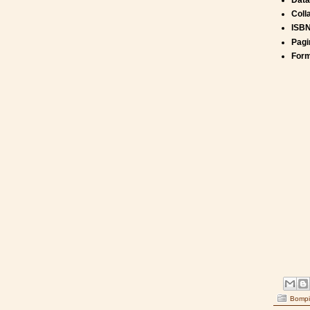
Data
Coll
ISB
Pagi
Form
Bompi