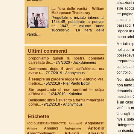
situazioni 
stile adot
La fiera delle vanità - William
Makepeace Thackeray
tre pagine
Progettato e iniziato intorno al
insomma, 
1844-45, pubblicato a puntate
passaggi t
nel 1847, in volume l'anno
successivo, "La fiera delle
l'epoca in
vanità...
meno artef
Ma tutto q
nella corr
Ultimi commenti
possedeva
proponiamo quindi la nostra consueta
irreparab
carrellata de...
- 2/7/2020
- JackSummers
completame
Commento dopo 6 anni dall'ultimo... ma
controllo.
avete t...
- 7/17/2019
- Anonymous
è sempre un piacere leggere di Antonio Pra,
Non dubito
metico...
- 5/2/2019
- Pier Paolo Bottin
non tanto 
Sto aspettando di non sentirmi in colpa
denuncia 
all’idea d...
- 1/24/2019
- Katerina
meschini. 
Bellissimo libro è riuscito a farmi immergere
è un caso
comp...
- 9/12/2018
- Anonymous
virtù. La 
che egli 
Etichette
rivela sol
Angolotesti
#ODIOLESERIEINTERROTTE
Andrew93
l'integerr
Antonio
Annunci
Anime
Anteprime
ne risenta
Articoli
Approfondimenti
Aryaali76