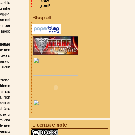
6365
casi lo
giorni!
 lunghe
uaggio,
Blogroll
 ameni
ili per
in modo
ipitare
ine non
rave e
urato,
o alcun
zione,
vidente
zi più
na. Non
lli di
l fatto
che si
tto che
Licenza e note
ale non
 venuta