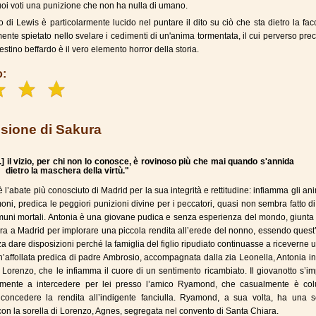
oi voti una punizione che non ha nulla di umano.
 di Lewis è particolarmente lucido nel puntare il dito su ciò che sta dietro la fac
mente spietato nello svelare i cedimenti di un'anima tormentata, il cui perverso prec
stino beffardo è il vero elemento horror della storia.
o:
sione di Sakura
..] il vizio, per chi non lo conosce, è rovinoso più che mai quando s'annida
dietro la maschera della virtù."
 l’abate più conosciuto di Madrid per la sua integrità e rettitudine: infiamma gli an
moni, predica le peggiori punizioni divine per i peccatori, quasi non sembra fatto d
uni mortali. Antonia è una giovane pudica e senza esperienza del mondo, giunta 
ra a Madrid per implorare una piccola rendita all’erede del nonno, essendo quest
a dare disposizioni perché la famiglia del figlio ripudiato continuasse a riceverne 
’affollata predica di padre Ambrosio, accompagnata dalla zia Leonella, Antonia i
e Lorenzo, che le infiamma il cuore di un sentimento ricambiato. Il giovanotto s’
mente a intercedere per lei presso l’amico Ryamond, che casualmente è col
concedere la rendita all’indigente fanciulla. Ryamond, a sua volta, ha una s
con la sorella di Lorenzo, Agnes, segregata nel convento di Santa Chiara.