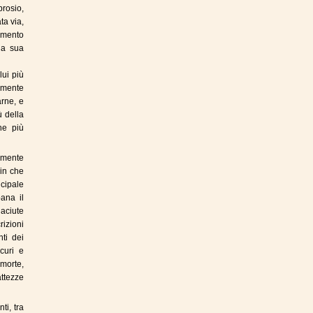
rosio,
ta via,
omento
la sua
lui più
amente
arne, e
ù della
he più
camente
ain che
cipale
ana il
aciute
rizioni
ti dei
scuri e
 morte,
attezze
ti, tra