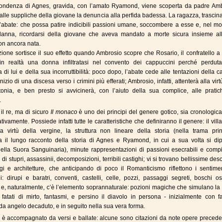
pondenza di Agnes, gravida, con l’amato Ryamond, viene scoperta da padre Amb
alle suppliche della giovane la denuncia alla perfida badessa. La ragazza, trascina
’abate: che possa patire indicibili passioni umane, soccombere a esse e, nel m
danna, ricordarsi della giovane che aveva mandato a morte sicura insieme al
on ancora nata.
ione sortisce il suo effetto quando Ambrosio scopre che Rosario, il confratello a 
 in realtà una donna infiltratasi nel convento dei cappuccini perché perdut
 di lui e della sua incorruttibilità: poco dopo, l’abate cede alle tentazioni della c
inizio di una discesa verso i crimini più efferati; Ambrosio, infatti, attenterà alla virt
tonia, e ben presto si avvicinerà, con l’aiuto della sua complice, alle pratic
.
il re, ma di sicuro
Il monaco
è uno dei principi del genere gotico, sia cronologi
tivamente. Possiede infatti tutte le caratteristiche che definiranno il genere: il vill
la virtù della vergine, la struttura non lineare della storia (nella trama prin
a il lungo racconto della storia di Agnes e Ryamond, in cui a sua volta si dip
ella Suora Sanguinaria), minute rappresentazioni di passioni esecrabili e compi
 di stupri, assassinii, decomposizioni, terribili castighi; vi si trovano bellissime desc
i e architetture, che anticipando di poco il Romanticismo riflettono i sentimen
: dirupi e baratri, conventi, castelli, celle, pozzi, passaggi segreti, boschi o
; e, naturalmente, c’è l’elemento soprannaturale: pozioni magiche che simulano la
 fatati di mirto, fantasmi, e persino il diavolo in persona - inizialmente con f
da angelo decaduto, e in seguito nella sua vera forma.
 è accompagnato da versi e ballate: alcune sono citazioni da note opere preceden