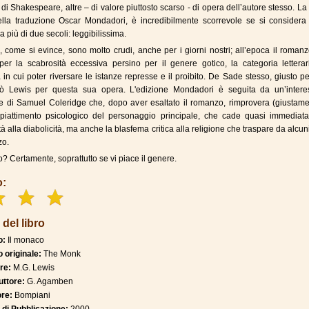
 di Shakespeare, altre – di valore piuttosto scarso - di opera dell’autore stesso. La
lla traduzione Oscar Mondadori, è incredibilmente scorrevole se si considera 
 più di due secoli: leggibilissima.
i, come si evince, sono molto crudi, anche per i giorni nostri; all’epoca il roman
er la scabrosità eccessiva persino per il genere gotico, la categoria letterar
 in cui poter riversare le istanze represse e il proibito. De Sade stesso, giusto p
odò Lewis per questa sua opera. L'edizione Mondadori è seguita da un’intere
e di Samuel Coleridge che, dopo aver esaltato il romanzo, rimprovera (giustame
ppiattimento psicologico del personaggio principale, che cade quasi immediat
tà alla diabolicità, ma anche la blasfema critica alla religione che traspare da alcun
zo.
o? Certamente, soprattutto se vi piace il genere.
o:
 del libro
o:
Il monaco
o originale:
The Monk
re:
M.G. Lewis
uttore:
G. Agamben
ore:
Bompiani