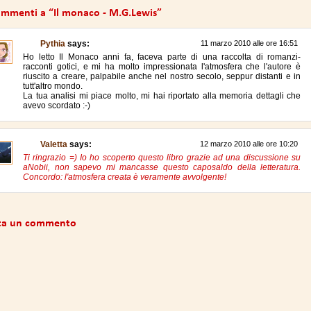
ommenti a “Il monaco - M.G.Lewis”
Pythia
says:
11 marzo 2010 alle ore 16:51
Ho letto Il Monaco anni fa, faceva parte di una raccolta di romanzi-
racconti gotici, e mi ha molto impressionata l'atmosfera che l'autore è
riuscito a creare, palpabile anche nel nostro secolo, seppur distanti e in
tutt'altro mondo.
La tua analisi mi piace molto, mi hai riportato alla memoria dettagli che
avevo scordato :-)
Valetta
says:
12 marzo 2010 alle ore 10:20
Ti ringrazio =) Io ho scoperto questo libro grazie ad una discussione su
aNobii, non sapevo mi mancasse questo caposaldo della letteratura.
Concordo: l'atmosfera creata è veramente avvolgente!
ta un commento