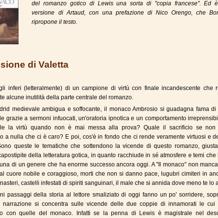
del romanzo gotico di Lewis una sorta di "copia francese". Ed è
versione di Artaud, con una prefazione di Nico Orengo, che Bo
ripropone il testo.
ione di Valetta
li inferi (letteralmente) di un campione di virtù con finale incandescente che r
 alcune inutilità della parte centrale del romanzo.
drid medievale ambigua e soffocante, il monaco Ambrosio si guadagna fama di s
bile grazie a sermoni infuocati, un'oratoria ipnotica e un comportamento irreprensib
le la virtù quando non è mai messa alla prova? Quale il sacrificio se non 
o a nulla che ci è caro? E poi, cos'è in fondo che ci rende veramente virtuosi e d
 Sono queste le tematiche che sottendono la vicende di questo romanzo, giust
l capostipite della letteratura gotica, in quanto racchiude in sé atmosfere e temi ch
ortuna di un genere che ha enorme successo ancora oggi. A "Il monaco" non manca
dal cuore nobile e coraggioso, morti che non si danno pace, lugubri cimiteri in an
asteri, castelli infestati di spiriti sanguinari, il male che si annida dove meno te lo a
ni passaggi della storia al lettore smaliziato di oggi fanno un po' sorridere, sopr
 narrazione si concentra sulle vicende delle due coppie di innamorati le cui v
no con quelle del monaco. Infatti se la penna di Lewis è magistrale nel desc