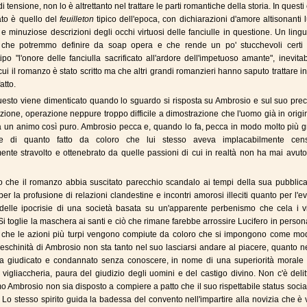
di tensione, non lo è altrettanto nel trattare le parti romantiche della storia. In questi 
tato è quello del
feuilleton
tipico dell'epoca, con dichiarazioni d'amore altisonanti
 e minuziose descrizioni degli occhi virtuosi delle fanciulle in questione. Un ling
che potremmo definire da soap opera e che rende un po' stucchevoli certi
ipo "l'onore delle fanciulla sacrificato all'ardore dell'impetuoso amante", inevitab
 cui il romanzo è stato scritto ma che altri grandi romanzieri hanno saputo trattare 
atto.
uesto viene dimenticato quando lo sguardo si risposta su Ambrosio e sul suo prec
uzione, operazione neppure troppo difficile a dimostrazione che l'uomo già in orig
 un animo così puro. Ambrosio pecca e, quando lo fa, pecca in modo molto più g
ile di quanto fatto da coloro che lui stesso aveva implacabilmente cens
nte stravolto e ottenebrato da quelle passioni di cui in realtà non ha mai avut
 che il romanzo abbia suscitato parecchio scandalo ai tempi della sua pubblica
per la profusione di relazioni clandestine e incontri amorosi illeciti quanto per l'e
delle ipocrisie di una società basata su un'apparente perbenismo che cela i vi
Si toglie la maschera ai santi e ciò che rimane farebbe arrossire Lucifero in perso
 che le azioni più turpi vengono compiute da coloro che si impongono come mode
meschinità di Ambrosio non sta tanto nel suo lasciarsi andare al piacere, quanto ne
ha giudicato e condannato senza conoscere, in nome di una superiorità morale 
o vigliaccheria, paura del giudizio degli uomini e del castigo divino. Non c'è deli
imo Ambrosio non sia disposto a compiere a patto che il suo rispettabile status soci
. Lo stesso spirito guida la badessa del convento nell'impartire alla novizia che è