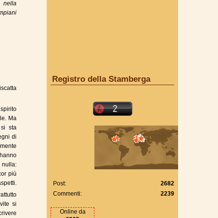
 nella
mpiani
Registro della Stamberga
iscatta
pirito
ile. Ma
si sta
egni di
amente
e hanno
 nulla:
cor più
spetti.
Post:
2682
Commenti:
2239
attutto
ite si
Online da
rivere