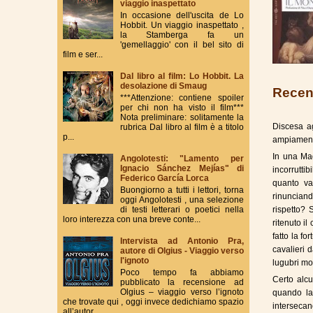
viaggio inaspettato
In occasione dell'uscita de Lo
Hobbit. Un viaggio inaspettato ,
la Stamberga fa un
'gemellaggio' con il bel sito di
film e ser...
Dal libro al film: Lo Hobbit. La
desolazione di Smaug
Recens
***Attenzione: contiene spoiler
per chi non ha visto il film***
Nota preliminare: solitamente la
Discesa ag
rubrica Dal libro al film è a titolo
p...
ampiamente
In una Ma
Angolotesti: "Lamento per
Ignacio Sánchez Mejías" di
incorrutti
Federico García Lorca
quanto va
Buongiorno a tutti i lettori, torna
rinunciand
oggi Angolotesti , una selezione
di testi letterari o poetici nella
rispetto?
loro interezza con una breve conte...
ritenuto i
fatto la f
Intervista ad Antonio Pra,
cavalieri 
autore di Olgius - Viaggio verso
l'ignoto
lugubri mon
Poco tempo fa abbiamo
Certo alcu
pubblicato la recensione ad
Olgius – viaggio verso l’ignoto
quando la
che trovate qui , oggi invece dedichiamo spazio
interseca
all’autor...