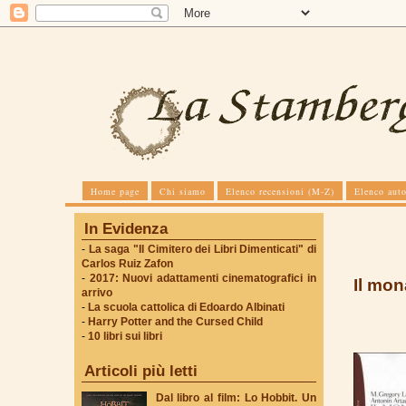
Home page
Chi siamo
Elenco recensioni (M-Z)
Elenco auto
In Evidenza
-
La saga "Il Cimitero dei Libri Dimenticati" di
Carlos Ruiz Zafon
-
2017: Nuovi adattamenti cinematografici in
Il mon
arrivo
-
La scuola cattolica di Edoardo Albinati
-
Harry Potter and the Cursed Child
-
10 libri sui libri
Articoli più letti
Dal libro al film: Lo Hobbit. Un