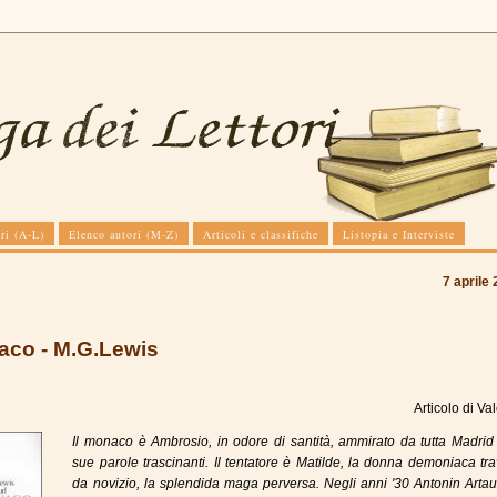
ri (A-L)
Elenco autori (M-Z)
Articoli e classifiche
Listopia e Interviste
7 aprile
aco - M.G.Lewis
Articolo di
Val
Il monaco è Ambrosio, in odore di santità, ammirato da tutta Madrid
sue parole trascinanti. Il tentatore è Matilde, la donna demoniaca tra
da novizio, la splendida maga perversa. Negli anni '30 Antonin Arta