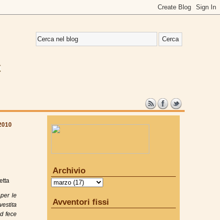
 2010
Archivio
etta
 per le
Avventori fissi
vestita
ud fece