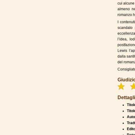
cui alcune
almeno ne
romanzo ha
I contenut
scandalo p
eccellenza
l’idea, l
postfazion
Lewis l’a
dalla santi
del roman
Consigliat
Giudizi
Dettagli
Titol
Titol
Auto
Trad
Edit