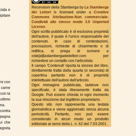
Recensioni della Stamberga
by
La Stamberga
ciata e
dei Lettori
is licensed under a
Creative
ipitare
Commons Attribuzione-Non commerciale-
True Fantasy Italy
Condividi allo stesso modo 3.0 Unported
License
.
Ogni scritto pubblicato è di esclusiva proprietà
dell'autore, il quale è l'unico responsabile del
contenuto. In caso di contestazioni,
precisazioni, richieste di chiarimento o di
rettifica, si prega di scrivere a
oste[at]lastambergadeilettori.com per
richiedere un contatto con l'articolista.
Il campo 'Contenuti' riporta la sinossi del libro,
direttamente tratta dalla quarta (o seconda) di
copertina pertanto non è di proprietà
intellettuale dell'autore dell'articolo.
imi con
Ogni immagine pubblicata, laddove non
i carne
specificato, è stata liberamente tratta da
con la
Google. Può essere chiesta in ogni momento
’ultimo
la sua rimozione dal legittimo proprietario.
Questo sito non rappresenta una testata
una.
giornalistica e viene aggiornato senza alcuna
ncontra
periodicità. Pertanto, non può essere
impegna
considerato in alcun modo un prodotto
ui che
editoriale ai sensi della L. n. 62 del 7.03.2001.
egreta