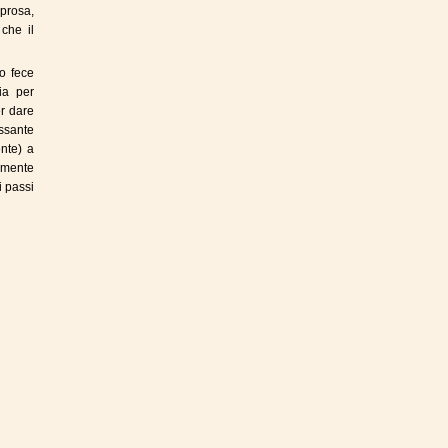
 prosa,
che il
zo fece
ia per
er dare
ssante
nte) a
amente
i passi