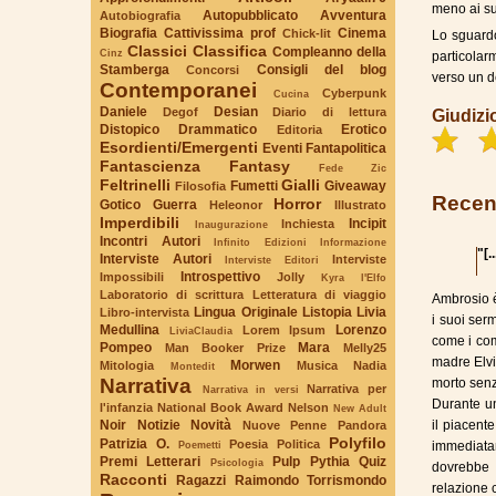
meno ai su
Autopubblicato
Avventura
Autobiografia
Biografia
Cattivissima prof
Cinema
Chick-lit
Lo sguardo
Classici
Classifica
Compleanno della
Cinz
particolar
Stamberga
Consigli del blog
Concorsi
verso un de
Contemporanei
Cyberpunk
Cucina
Daniele
Desian
Degof
Diario di lettura
Giudizi
Distopico
Drammatico
Erotico
Editoria
Esordienti/Emergenti
Eventi
Fantapolitica
Fantascienza
Fantasy
Fede Zic
Feltrinelli
Gialli
Fumetti
Giveaway
Filosofia
Recen
Horror
Gotico
Guerra
Heleonor
Illustrato
Imperdibili
Incipit
Inchiesta
Inaugurazione
Incontri Autori
Infinito Edizioni
Informazione
"[.
Interviste Autori
Interviste
Interviste Editori
Introspettivo
Impossibili
Jolly
Kyra l'Elfo
Laboratorio di scrittura
Letteratura di viaggio
Ambrosio è
Lingua Originale
Listopia
Livia
Libro-intervista
i suoi ser
Medullina
Lorenzo
Lorem Ipsum
LiviaClaudia
come i com
Pompeo
Mara
Man Booker Prize
Melly25
madre Elvi
Morwen
Mitologia
Musica
Nadia
Montedit
Narrativa
morto senz
Narrativa per
Narrativa in versi
Durante un
l'infanzia
National Book Award
Nelson
New Adult
Noir
Notizie
Novità
il piacent
Nuove Penne
Pandora
Polyfilo
Patrizia O.
Poesia
Politica
Poemetti
immediata
Premi Letterari
Pulp
Pythia
Quiz
Psicologia
dovrebbe 
Racconti
Ragazzi
Raimondo Torrismondo
relazione 