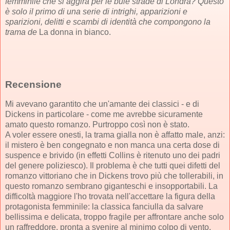
femminile che si aggira per le buie strade di Londra? Questo
è solo il primo di una serie di intrighi, apparizioni e
sparizioni, delitti e scambi di identità che compongono la
trama de
La donna in bianco.
Recensione
Mi avevano garantito che un'amante dei classici - e di
Dickens in particolare - come me avrebbe sicuramente
amato questo romanzo. Purtroppo così non è stato.
A voler essere onesti, la trama gialla non è affatto male, anzi:
il mistero è ben congegnato e non manca una certa dose di
suspence e brivido (in effetti Collins è ritenuto uno dei padri
del genere poliziesco). Il problema è che tutti quei difetti del
romanzo vittoriano che in Dickens trovo più che tollerabili, in
questo romanzo sembrano giganteschi e insopportabili. La
difficoltà maggiore l'ho trovata nell'accettare la figura della
protagonista femminile: la classica fanciulla da salvare
bellissima e delicata, troppo fragile per affrontare anche solo
un raffreddore, pronta a svenire al minimo colpo di vento,