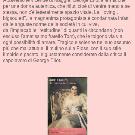
Attraverso le vicende di Maggie, George Eliot afferma che
per una donna autentica, che rifiuti cioè di venire meno a se
stessa, non c'è letteralmente spazio vitale. La "lovingi,
bigsouled", la magnanima protagonista è condannata infatti
dalle anguste norme della società in cui vive,
dall'implacabile "rettitudine" di quanti la circondano (non
escluso l'amatissimo fratello Tom), che le tolgono via via
ogni possibilità di amare. Tragico e solenne nel suo assunto
più che mai attuale, Il mulino sulla Floss, con il suo stile
limpido e pacato, è giustamente considerato dalla critica il
capolavoro di George Eliot.