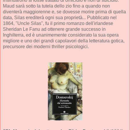
insinuarono si fosse trattato di omicidio e non di suicidio.
Maud sarà sotto la tutela dello zio fino a quando non
diventerà maggiorenne e, se dovesse morire prima di quella
data, Silas erediterà ogni sua proprietà... Pubblicato nel
1864, "Uncle Silas", fu il primo romanzo dell'irlandese
Sheridan Le Fanu ad ottenere grande successo in
Inghilterra, ed è unanimemente considerato la sua opera
migliore e uno dei grandi capolavori della letteratura gotica,
precursore dei moderni thriller psicologici.