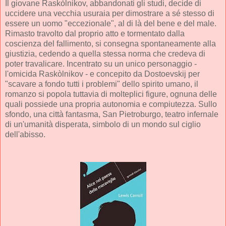
Il giovane Raskòlnikov, abbandonati gli studi, decide di
uccidere una vecchia usuraia per dimostrare a sé stesso di
essere un uomo "eccezionale", al di là del bene e del male.
Rimasto travolto dal proprio atto e tormentato dalla
coscienza del fallimento, si consegna spontaneamente alla
giustizia, cedendo a quella stessa norma che credeva di
poter travalicare. Incentrato su un unico personaggio -
l'omicida Raskòlnikov - e concepito da Dostoevskij per
"scavare a fondo tutti i problemi" dello spirito umano, il
romanzo si popola tuttavia di molteplici figure, ognuna delle
quali possiede una propria autonomia e compiutezza. Sullo
sfondo, una città fantasma, San Pietroburgo, teatro infernale
di un'umanità disperata, simbolo di un mondo sul ciglio
dell'abisso.