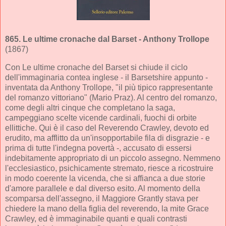
865.
Le ultime cronache dal Barset
- Anthony Trollope
(1867)
Con Le ultime cronache del Barset si chiude il ciclo
dell'immaginaria contea inglese - il Barsetshire appunto -
inventata da Anthony Trollope, "il più tipico rappresentante
del romanzo vittoriano" (Mario Praz). Al centro del romanzo,
come degli altri cinque che completano la saga,
campeggiano scelte vicende cardinali, fuochi di orbite
ellittiche. Qui è il caso del Reverendo Crawley, devoto ed
erudito, ma afflitto da un'insopportabile fila di disgrazie - e
prima di tutte l'indegna povertà -, accusato di essersi
indebitamente appropriato di un piccolo assegno. Nemmeno
l'ecclesiastico, psichicamente stremato, riesce a ricostruire
in modo coerente la vicenda, che si affianca a due storie
d'amore parallele e dal diverso esito. Al momento della
scomparsa dell'assegno, il Maggiore Grantly stava per
chiedere la mano della figlia del reverendo, la mite Grace
Crawley, ed è immaginabile quanti e quali contrasti