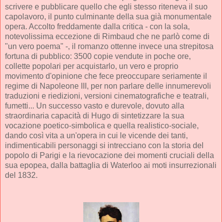
scrivere e pubblicare quello che egli stesso riteneva il suo
capolavoro, il punto culminante della sua già monumentale
opera. Accolto freddamente dalla critica - con la sola,
notevolissima eccezione di Rimbaud che ne parlò come di
"un vero poema" -, il romanzo ottenne invece una strepitosa
fortuna di pubblico: 3500 copie vendute in poche ore,
collette popolari per acquistarlo, un vero e proprio
movimento d'opinione che fece preoccupare seriamente il
regime di Napoleone III, per non parlare delle innumerevoli
traduzioni e riedizioni, versioni cinematografiche e teatrali,
fumetti... Un successo vasto e durevole, dovuto alla
straordinaria capacità di Hugo di sintetizzare la sua
vocazione poetico-simbolica e quella realistico-sociale,
dando così vita a un'opera in cui le vicende dei tanti,
indimenticabili personaggi si intrecciano con la storia del
popolo di Parigi e la rievocazione dei momenti cruciali della
sua epopea, dalla battaglia di Waterloo ai moti insurrezionali
del 1832.