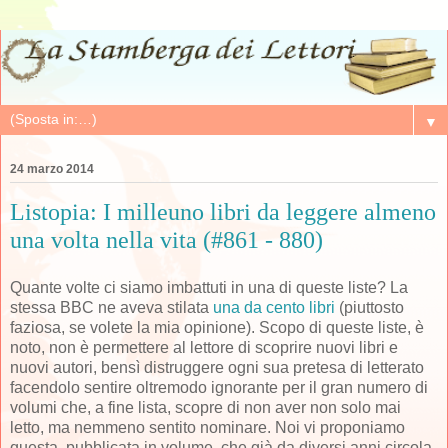
▼
24 marzo 2014
Listopia: I milleuno libri da leggere almeno
una volta nella vita (#861 - 880)
Quante volte ci siamo imbattuti in una di queste liste? La
stessa BBC ne aveva stilata
una da cento libri
(piuttosto
faziosa, se volete la mia opinione). Scopo di queste liste, è
noto, non è permettere al lettore di scoprire nuovi libri e
nuovi autori, bensì distruggere ogni sua pretesa di letterato
facendolo sentire oltremodo ignorante per il gran numero di
volumi che, a fine lista, scopre di non aver non solo mai
letto, ma nemmeno sentito nominare. Noi vi proponiamo
questa, pubblicata in volume, che già da diversi anni circola