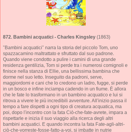
872.
Bambini acquatici
- Charles Kingsley
(1863)
"Bambini acquatici" narra la storia del piccolo Tom, uno
spazzacamino maltrattato e sfruttato dal suo padrone.
Quando viene condotto a pulire i camini di una grande
residenza gentilizia, Tom si perde tra i numerosi comignoli e
finisce nella stanza di Ellie, una bellissima bambina che
dorme nel suo letto. Inseguito da padroni, serve,
maggiordomi e cani che lo credono un ladro, fugge, si perde
in un bosco e infine inciampa cadendo in un fiume. È allora
che le fate lo trasformano in un bambino acquatico e lui si
ritrova a vivere le più incredibili avventure. All'inizio passa il
tempo a fare dispetti a ogni tipo di creatura acquatica, ma
poi, dopo l'incontro con la fata Ciò-che-fate-avrete, impara a
rispettarle e inizia il suo viaggio alla ricerca degli altri
bambini acquatici. E quando incontra la fata Fate-agli-altri-
ciò-che-vorreste-fosse-fatto-a-voi, si imbatte in nutrie