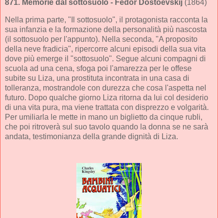
871.
Memorie dal sottosuolo
- Fëdor Dostoevskij
(1864)
Nella prima parte, "Il sottosuolo", il protagonista racconta la
sua infanzia e la formazione della personalità più nascosta
(il sottosuolo per l'appunto). Nella seconda, "A proposito
della neve fradicia", ripercorre alcuni episodi della sua vita
dove più emerge il "sottosuolo". Segue alcuni compagni di
scuola ad una cena, sfoga poi l'amarezza per le offese
subite su Liza, una prostituta incontrata in una casa di
tolleranza, mostrandole con durezza che cosa l'aspetta nel
futuro. Dopo qualche giorno Liza ritorna da lui col desiderio
di una vita pura, ma viene trattata con disprezzo e volgarità.
Per umiliarla le mette in mano un biglietto da cinque rubli,
che poi ritroverà sul suo tavolo quando la donna se ne sarà
andata, testimonianza della grande dignità di Liza.