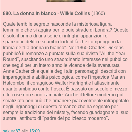
880.
La donna in bianco
- Wilkie Collins
(1860)
Quale terribile segreto nasconde la misteriosa figura
femminile che si aggira per le buie strade di Londra? Questo
è solo il primo di una serie di intrighi, apparizioni e
sparizioni, delitti e scambi di identità che compongono la
trama de "La donna in bianco". Nel 1860 Charles Dickens
pubblicò il romanzo a puntate sulla sua rivista "All the Year
Round", suscitando uno straordinario interesse nel pubblico
che seguì per un intero anno le vicende della sventurata
Anne Catherick e quelle degli altri personaggi, descritti con
impareggiabile abilità psicologica, come l'impavida Marian
Halcombe, il coraggioso Walter Hartright e l'affascinante
quanto ambiguo conte Fosco. È passato un secolo e mezzo
e le cose non sono cambiate. Anche il lettore moderno più
smaliziato non può che rimanere piacevolmente intrappolato
negli ingranaggi di questo romanzo che ha segnato per
sempre la tradizione del mistery, facendo guadagnare al suo
autore l'attributo di "padre del poliziesco moderno".
sakura87
alle
15:00